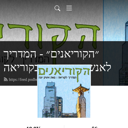
״הקוריאנים״ - המדריך
לאנשים ועסקים בקוריאה
https://feed.podbean.com/koreans/feed.xml