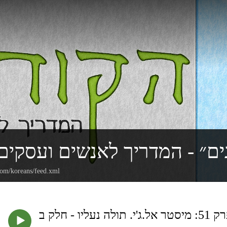
ים״ - המדריך לאנשים ועסקים
com/koreans/feed.xml
סטר אל.ג'י. תולה נעליו - חלק ב