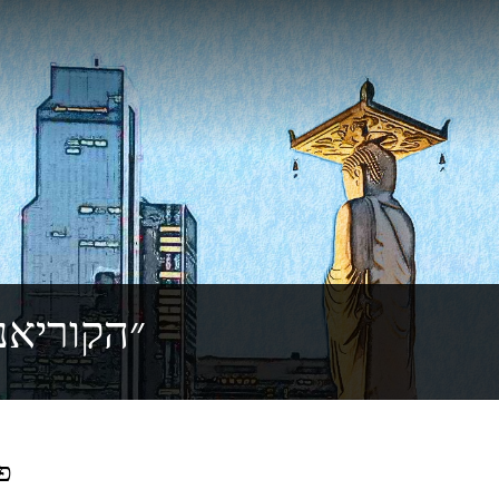
״הקוריאנ
פרק 51: מי