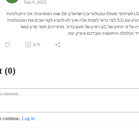
Sep 9, 2025
חלק שני ואחרון של השיחה עם דניאל אמר המנכ"ל של LG לשיתופי פעולה טכנולוגיים בישראל ב-26 שנה האחרונות. איך ניתן לזהות
שהקוריאנים רק רוצים ללמוד ממך, כמה רחוק אפשר להגיע עם LG? למי כדאי לפנות אליו ואיך לא להציג לקוריאנים את הטכנולוגיה
שלך. וכמובן - מה הכיוונים אליהם צועד עולם הטכנולוגיה על פי החזון של LG. ראיון של פעם בדור. מראיינים תמר מרון קושר
 הכלכלה והתעשיה ועבדכם איציק יונה.
479
 (0)
o continue.
Log in